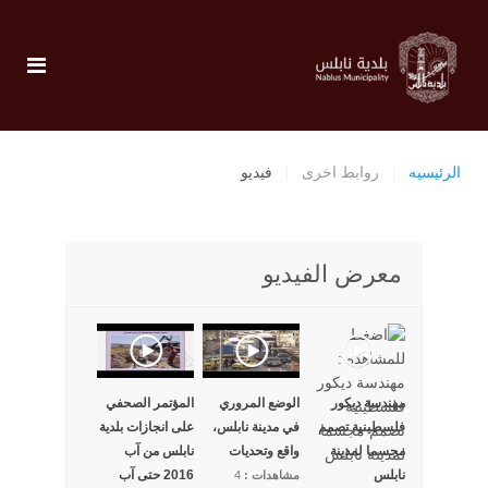
الرئيسيه
روابط اخرى
فيديو
معرض الفيديو
مهندسة ديكور
الوضع المروري
المؤتمر الصحفي
فلسطينية تصمم
في مدينة نابلس،
على انجازات بلدية
مجسما لمدينة
واقع وتحديات
نابلس من آب
نابلس
2016 حتى آب
مشاهدات :
4