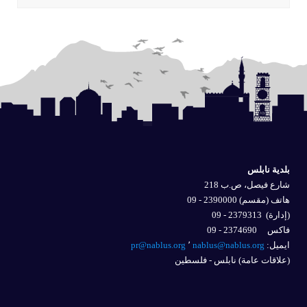
بلدية نابلس
شارع فيصل، ص.ب 218
هاتف (مقسم) 2390000 - 09
(إدارة)
2379313 - 09
فاكس 2374690 - 09
ايميل: 
nablus@nablus.org
٬
pr@nablus.org
(علاقات عامة) نابلس - فلسطين