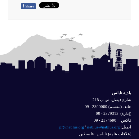
f
Share
بلدية نابلس
شارع فيصل، ص.ب 218
هاتف (مقسم) 2390000 - 09
(إدارة)
2379313 - 09
فاكس 2374690 - 09
ايميل: 
nablus@nablus.org
٬
pr@nablus.org
(علاقات عامة) نابلس - فلسطين