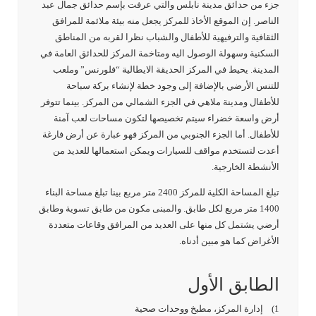
جزء من حدائق مدينة نابلس والتي عرفت بإسم حدائق جمال عبد
الناصر. إن الموقع الأخاذ للمركز يجعل منه بيئة ملائمة للمرافق
الثقافية والترفيهية للأطفال والشباب نظرا لقربه من المناطق
السكنية وسهولة الوصول اليه ومتاخمة المركز للحدائق العامة في
المدينة. يحيط في المركز الحديقة الايطالية “فلورنس” وملعب
للتنس الأرضي بالإضافة إلى وجود خطة لإنشاء بركة سباحة
للأطفال ومدينة ملاهي في الجزء الشمالي من المركز. بينما تتوفر
أرض واسعة خضراء سيتم تخصيصها لتكون مساحات لعب آمنة
للأطفال. أما الجزء الجنوبي من المركز فهو عبارة عن أرض فارغة
أعدت لتستخدم مواقف للسيارات ويمكن استعمالها للعديد من
الأنشطة الخارجية.
تبلغ المساحة الكلية للمركز 2400 متر مربع بينا تبلغ مساحة البناء
1400 متر مربع لكل طابق. والمبنى مكون من طابق تسوية وطابق
أرضي يشتمل كل منها على العديد من المرافق وقاعات متعددة
الأغراض كما هو مبين أدناه.
الطابق الأول
1) إدارة المركز، مطبخ ووحدات صحية