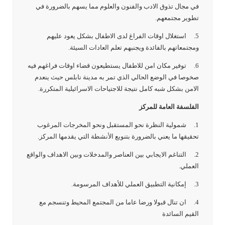
في مجال تذوق الادب والفنون والعلوم مما يسهم بالضرورة في
تطوير مجتمعهم.
5. استغلال اوقات الفراغ لدى الاطفال بشكل يعود عليهم
ومجتمعاتهم بالفائدة ويجنبهم تعلم العادات السيئة.
6. توفير مكان امن للاطفال يستطيعون قضاء اوقات فراغهم فيه
صخوصا في الوضع الحالي الذي تمر به مدينة نابلس حيث ينعدم
الامن بشكل شبه كامل نتيجة للاجتياحات الاسرائيلية المتكررة.
الفلسفة العامة للمركز
1. شمولية النظرة نحو المستقبل ونحو المخرجات المرغوب
تحقيقها ما يعني بالضرورة بتنويع الأنشطة التي يقدمها المركز.
2. التناغم الايجابي بين العناصر والمدخلات وبين الاهداف والواقع
العملي.
3. إمكانية التطبيق العملي للأهداف المرسومة.
4. ان تنال قبولا ورضا عاما من المجتمع المحيط وتنسجم مع
القيم السائدة