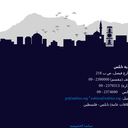
ية نابلس
ع فيصل، ص.ب 218
 (مقسم) 2390000 - 09
ارة)
2379313 - 09
2374690 - 09
يل: 
nablus@nablus.org
٬
pr@nablus.org
اقات عامة) نابلس - فلسطين
سياسة الخصوصية