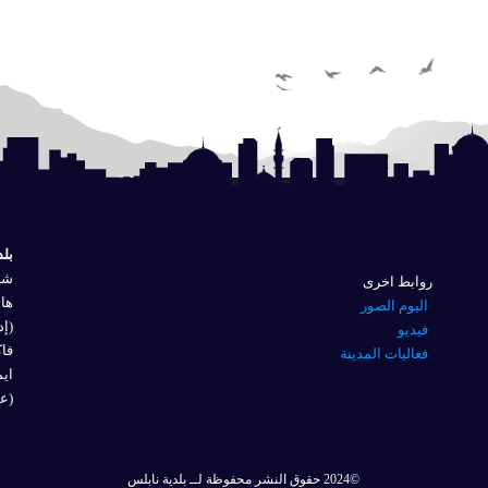
بلد
شار
روابط اخرى
هاتف
البوم الصور
(إد
فيديو
فاكس 
فعاليات المدينة
ايم
(عل
©2024 حقوق النشر محفوظة لــ بلدية نابلس