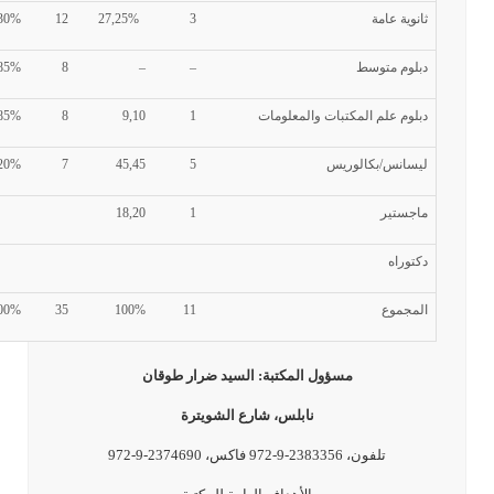
ثانوية عامة
3
27,25%
12
,30%
دبلوم متوسط
–
–
8
,85%
دبلوم علم المكتبات والمعلومات
1
9,10
8
,85%
ليسانس/بكالوريس
5
45,45
7
20%
ماجستير
1
18,20
دكتوراه
المجموع
11
100%
35
00%
مسؤول المكتبة: السيد ضرار طوقان
نابلس، شارع الشويترة
تلفون، 2383356-9-972 فاكس، 2374690-9-972