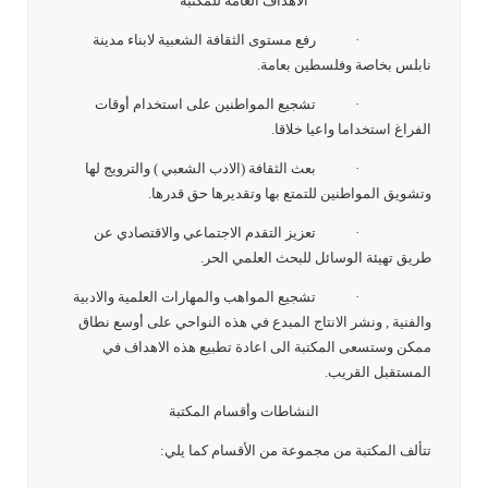
الأهداف العامة للمكتبة
· رفع مستوى الثقافة الشعبية لابناء مدينة
نابلس بخاصة وفلسطين بعامة.
· تشجيع المواطنين على استخدام أوقات
الفراغ استخداما واعيا خلاقا.
· بعث الثقافة (الادب الشعبي ) والترويج لها
وتشويق المواطنين للتمتع بها وتقديرها حق قدرها.
· تعزيز التقدم الاجتماعي والاقتصادي عن
طريق تهيئة الوسائل للبحث العلمي الحر.
· تشجيع المواهب والمهارات العلمية والادبية
والفنية , ونشر الانتاج المبدع في هذه النواحي على أوسع نطاق
ممكن وستسعى المكتبة الى اعادة تطبيع هذه الاهداف في
المستقبل القريب.
النشاطات وأقسام المكتبة
تتألف المكتبة من مجموعة من الأقسام كما يلي: