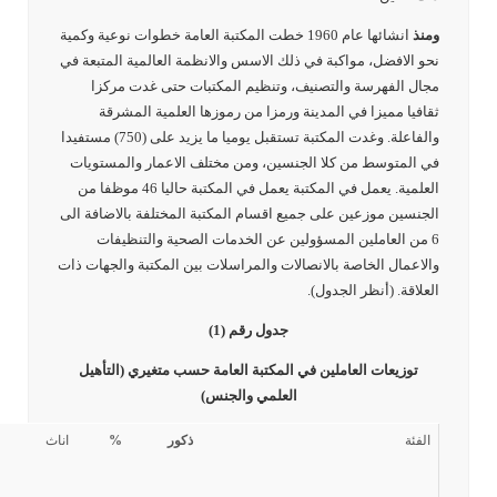
ومنذ
انشائها عام 1960 خطت المكتبة العامة خطوات نوعية وكمية
نحو الافضل، مواكبة في ذلك الاسس والانظمة العالمية المتبعة في
مجال الفهرسة والتصنيف، وتنظيم المكتبات حتى غدت مركزا
ثقافيا مميزا في المدينة ورمزا من رموزها العلمية المشرقة
والفاعلة. وغدت المكتبة تستقبل يوميا ما يزيد على (750) مستفيدا
في المتوسط من كلا الجنسين، ومن مختلف الاعمار والمستويات
العلمية. يعمل في المكتبة يعمل في المكتبة حاليا 46 موظفا من
الجنسين موزعين على جميع اقسام المكتبة المختلفة بالاضافة الى
6 من العاملين المسؤولين عن الخدمات الصحية والتنظيفات
والاعمال الخاصة بالانصالات والمراسلات بين المكتبة والجهات ذات
العلاقة. (أنظر الجدول).
جدول رقم (1)
توزيعات العاملين في المكتبة العامة حسب متغيري (التأهيل
العلمي والجنس)
الفئة
ذكور
%
اناث
%