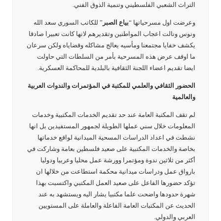
التراث الشعبي الفلسطيني وتنمية الذوق الفني.
وعرضت اول مسرحياتها “
بياع الصبر
” للكاتب السوري سعد الله
ونوس ونالت اعجاب المواطنين وتقديرهم لانها كانت تعبيرا صادقا
يكشف خفايا مجتمعنا ومأسيه يعالج مشاكله وقضاياه ولكن سرعان
ما اوقف عرض هذه المسرحية بأمر من السلطات التي حاولت
ايضا تقديم اعضاء اللجنة الثقافية بالبلدية للمحاكمة العسكرية.
الحضور الثقافي والعلمي للمكتبة في المؤتمرات والندوات العربية
والعالمية
لم تقف المكتبة العامة عند حد تقديم الخدمات المكتبية وخدمات
المعلومات خلال سني عملها الطويلة لجمهور المستفيدين بل انها
نشطت في اعداد الدراسات المسحية الميدانية لواقع خدماتها
بخاصة والخدمات المكتبية على صعيد فلسطين بعامة وشاركت في
أكثر من ثلاثين ندوة ومؤتمرا وورشة عمل محليا وعربيا ودوليا
بارواق عمل ودراسات ميدانية محكمة استطاعت من خلالها ان
تؤكد حضورها الفاعل على صعيد العمل المكتبي واكتسبت بهذا
شهرة حدودها واضحت علما مكتبيا يشار اليه ويستشهد به عند
الحديث عن المكتبات العامة الفاعلة والعاملة على المستويين
العربي والدولي.