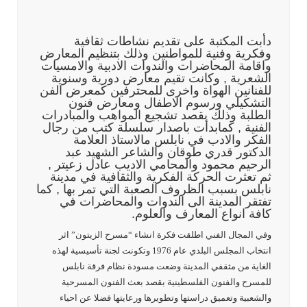
دأبت المكتبة على تقديم نشاطات ثقافية
وفكرية وفنية للمواطنين وذلك بتنظيم المعارض
واقامة المحاضرات والندوات الادبية والامسيات
الشعرية , وكانت تقيم معارض دورية وسنوية
للفنانين الهواة واخرى للمحترفين كمعرض الفن
التشكيلي ورسوم الاطفال ومعارض فنون
الطلبة وذلك بقصد تشجيع المواهب والمبادرات
الفنية , كمابدأت باصدار سلسلة كتب من رجال
الفكر والادب في نابلس مالاستاذ العلامة
الدكتور قدري طوقان والشاعر الشهيد عبد
الرحيم محمود والمحامي الاديب عادل زعيتر ,
ثم تعثرت الحركة الفكرية والثقافية في مدينة
نابلس بسبب الظروف الصعبة التي تمر بها , كما
تفتقر المدينة الى الندوات والمحاضرات في
كافة انواع المعارف والعلوم.
وفي المجال الفني اطلقت فكرة انشاء “مسرح الزيتون” اثر
انتخاب المجلس البلدي عام 1976 وتكونت لجنة تأسيسية لهذه
الغاية من مثقفي المدينة وضعت مسودة نظام فرقة نابلس
للمسرح والفنون الفلسطينية بقصد بعث الفنون المسرحية
والشعبية وتعميق دراستها وتطويرها ورعايتها فضلا عن احياء