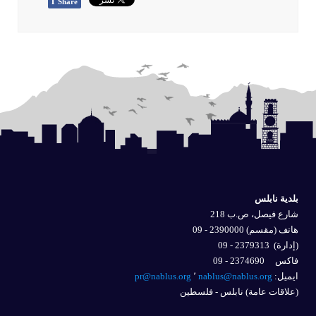
f
Share
بلدية نابلس
شارع فيصل، ص.ب 218
هاتف (مقسم) 2390000 - 09
(إدارة)
2379313 - 09
فاكس 2374690 - 09
ايميل: 
nablus@nablus.org
٬
pr@nablus.org
(علاقات عامة) نابلس - فلسطين