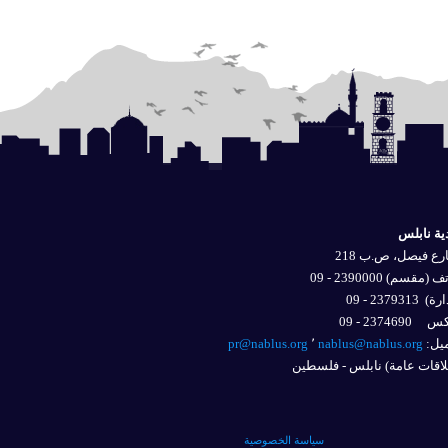
ية نابلس
ع فيصل، ص.ب 218
 (مقسم) 2390000 - 09
ارة)
2379313 - 09
2374690 - 09
يل: 
nablus@nablus.org
٬
pr@nablus.org
اقات عامة) نابلس - فلسطين
سياسة الخصوصية