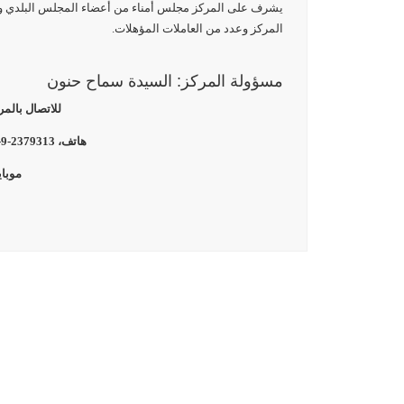
يشرف على المركز مجلس أمناء من أعضاء المجلس البلدي وأ
المركز وعدد من العاملات المؤهلات.
مسؤولة المركز: السيدة سماح حنون
للاتصال بالمر
هاتف، 2379313-9-972، فاكس، 2374690-9-972
موبايل،6070