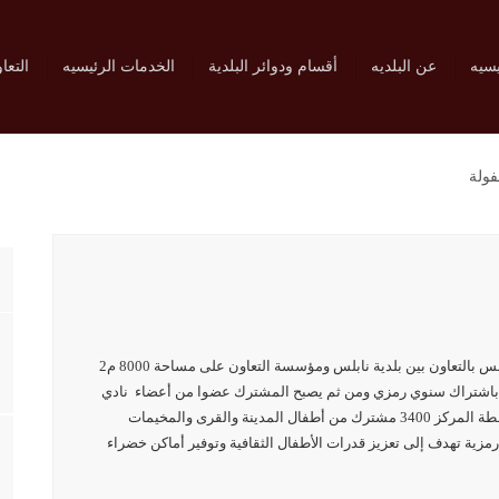
يسيه
عن البلديه
أقسام ودوائر البلدية
الخدمات الرئيسيه
التعا
فولة
تأسس المركز عام 1998 في المنطقة الشرقية من مدينة نابلس بالتعاون بين بلدية نابلس ومؤسسة التعاون على مساحة 8000 م2
ة عمر 14سنة من كلا الجنسين باشتراك سنوي رمزي ومن ثم يصبح المشترك عضوا من أعضاء نادي
أصدقاء المركز للأعمال التطوعية والإشراف. يستفيد من أنشطة المركز 3400 مشترك من أطفال المدينة والقرى والمخيمات
مزية تهدف إلى تعزيز قدرات الأطفال الثقافية وتوفير أماكن خضراء