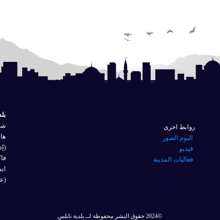
بلد
شار
روابط اخرى
هاتف
البوم الصور
(إد
فيديو
فاكس 
فعاليات المدينة
ايم
(عل
©2024 حقوق النشر محفوظة لــ بلدية نابلس