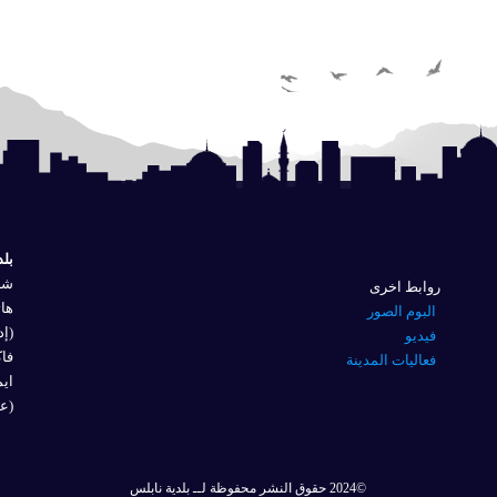
بلد
شار
روابط اخرى
هاتف
البوم الصور
(إد
فيديو
فاكس 
فعاليات المدينة
ايم
(عل
©2024 حقوق النشر محفوظة لــ بلدية نابلس