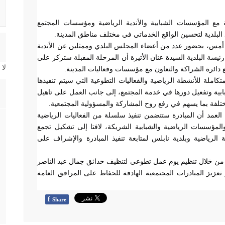
 مع المؤسسات الشبابية والأندية الرياضية ومؤسسات المجتمع
البلدية لتحسين الواقع الخدماتي في مختلف مناطق المدينة
.
اء أمس، بحضور عدد من أعضاء المجلس البلدي وممثلين عن الأندية
يسة البلدية السيدة عنان الأتيرة أن المرحلة المقبلة ستركز على
لا
دائرة الشراكة والتعاون مع مؤسسات وفعاليات المدينة
.
كاملة للأنشطة الرياضية والفعاليات التطوعية التي سيتم تنفيذها
بابية وتفعيل دورها في خدمة المجتمع، إلى جانب العمل على تاهيل
مختلفة بما يسهم في رفع روح المشاركة والمسؤولية المجتمعية
.
لعمد أن المبادرة ستتضمن تنفيذ سلسلة من الفعاليات الرياضية
لمؤسسات الرياضية والشبابية الشريكة، لافتا إلى تشكيل تجمع
لرياضية وبلدية نابلس لمتابعة تنفيذ المبادرة والإشراف على
ت من خلال تنظيم يوم عمل تطوعي لتنظيف حدائق جمال عبد الناصر
عزيز المبادرات المجتمعية الهادفة للحفاظ على المرافق العامة
f
Share