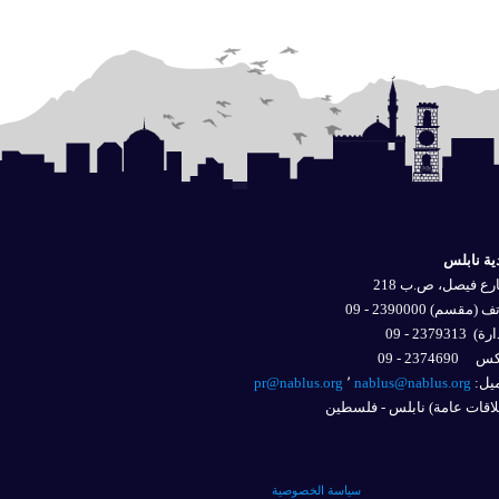
ية نابلس
ع فيصل، ص.ب 218
 (مقسم) 2390000 - 09
ارة)
2379313 - 09
2374690 - 09
يل: 
nablus@nablus.org
٬
pr@nablus.org
اقات عامة) نابلس - فلسطين
سياسة الخصوصية