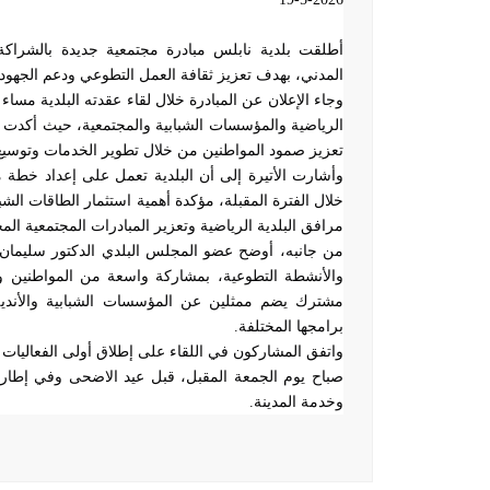
أطلقت بلدية نابلس مبادرة مجتمعية جديدة بالشراكة
المدني، بهدف تعزيز ثقافة العمل التطوعي ودعم الجهود 
وجاء الإعلان عن المبادرة خلال لقاء عقدته البلدية مس
الرياضية والمؤسسات الشبابية والمجتمعية، حيث أكدت رئ
تعزيز صمود المواطنين من خلال تطوير الخدمات وتوسيع 
وأشارت الأتيرة إلى أن البلدية تعمل على إعداد خطة مت
خلال الفترة المقبلة، مؤكدة أهمية استثمار الطاقات الش
مرافق البلدية الرياضية وتعزير المبادرات المجتمعية ال
من جانبه، أوضح عضو المجلس البلدي الدكتور سليمان ا
والأنشطة التطوعية، بمشاركة واسعة من المواطنين وا
مشترك يضم ممثلين عن المؤسسات الشبابية والأندية ا
برامجها المختلفة
.
واتفق المشاركون في اللقاء على إطلاق أولى الفعاليا
صباح يوم الجمعة المقبل، قبل عيد الاضحى وفي إطار ت
وخدمة المدينة
.